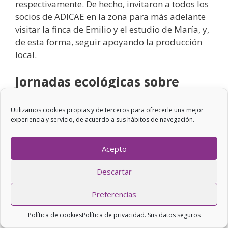
respectivamente. De hecho, invitaron a todos los
socios de ADICAE en la zona para más adelante
visitar la finca de Emilio y el estudio de María, y,
de esta forma, seguir apoyando la producción
local.
Jornadas ecológicas sobre
consumo responsable en
Oviedo
Utilizamos cookies propias y de terceros para ofrecerle una mejor
experiencia y servicio, de acuerdo a sus hábitos de navegación.
Los ponentes que participaron en la sesión
fueron
Verónica
, de
Kiricoop
, un proyecto que
Acepto
pretende impulsar la producción de alimentos
Descartar
ecológicos,
Leandro
, de
Funginatur
, una
empresa de cultivo de hongos y setas ecológicos
Preferencias
en el ámbito rural, y
María Asunción Pérez
Lasa
, del grupo de consumo
Cooperative
Política de cookies
Política de privacidad. Sus datos seguros
Axuntas
y
Arantza del Rosa
l, de la Asociación