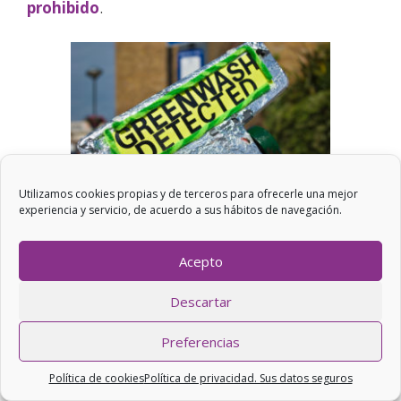
prohibido
.
Utilizamos cookies propias y de terceros para ofrecerle una mejor
experiencia y servicio, de acuerdo a sus hábitos de navegación.
Imagen de una protesta contra el ecoblanqueo|
Licencia creative commons.
Acepto
La clave está en qué podemos hacer como
Descartar
consumidores para que no nos den gato por
liebre, o, como se ha usado en
¿Es ecológico
Preferencias
realmente o es solo marketing?
, gato por verde.
En primer lugar tener en cuenta una serie de
Política de cookies
Política de privacidad. Sus datos seguros