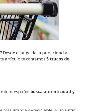
?
Desde el auge de la publicidad a
te artículo te contamos
5 trucos de
sumidor español
busca autenticidad y
ng
más grande y «reciclable» y un sinfín