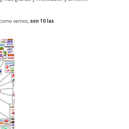
y como vemos,
son 10 las