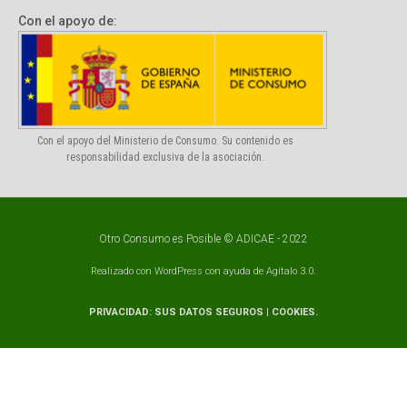
Con el apoyo de:
Con el apoyo del Ministerio de Consumo. Su contenido es
responsabilidad exclusiva de la asociación.
Otro Consumo es Posible ©
ADICAE
- 2022
Realizado con
WordPress
con ayuda de
Agítalo 3.0
.
PRIVACIDAD: SUS DATOS SEGUROS
|
COOKIES
.