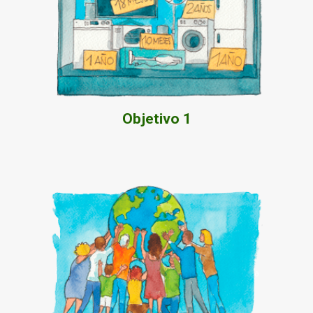
sostenibilidad del planeta.
consicente frente a una problemática que pone en jaque la
bienes de consumo, a favor de una tendencia crítica y
Informar y formar sobre la obsolescencia programada en los
Objetivo 1
Objetivo 1
plásticos.
consumo responsable y en la reducción del uso de los
con especial énfasis en la alimentación saludable, en el
amortiguar los efectos de la crisis económica post Covid-19
Presentar la economía circular como herramienta para
Objetivo 2