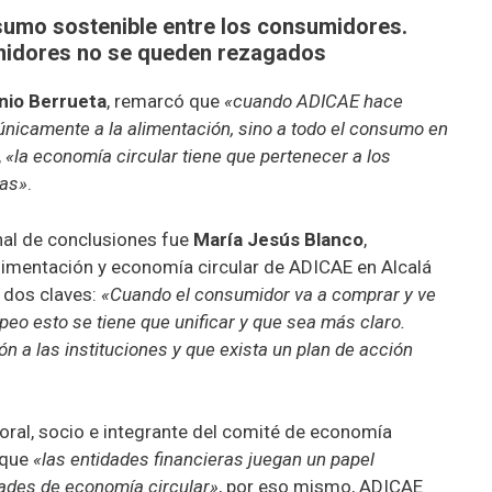
sumo sostenible entre los consumidores.
midores no se queden rezagados
nio Berrueta
, remarcó que
«cuando ADICAE hace
 únicamente a la alimentación, sino a todo el consumo en
,
«la economía circular tiene que pertenecer a los
sas»
.
inal de conclusiones fue
María Jesús Blanco
,
alimentación y economía circular de ADICAE en Alcalá
 dos claves:
«Cuando el consumidor va a comprar y ve
opeo esto se tiene que unificar y que sea más claro.
n a las instituciones y que exista un plan de acción
boral, socio e integrante del comité de economía
 que
«las entidades financieras juegan un papel
dades de economía circular»
, por eso mismo, ADICAE