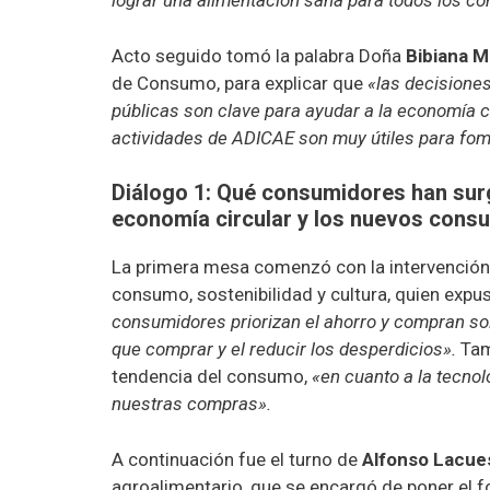
lograr una alimentación sana para todos los co
Acto seguido tomó la palabra Doña
Bibiana M
de Consumo, para explicar que
«las decisiones
públicas son clave para ayudar a la economía c
actividades de ADICAE son muy útiles para fo
Diálogo 1: Qué consumidores han surg
economía circular y los nuevos consum
La primera mesa comenzó con la intervenció
consumo, sostenibilidad y cultura, quien exp
consumidores priorizan el ahorro y compran sol
que comprar y el reducir los desperdicios».
Tamp
tendencia del consumo,
«en cuanto a la tecno
nuestras compras».
A continuación fue el turno de
Alfonso Lacue
agroalimentario, que se encargó de poner el f