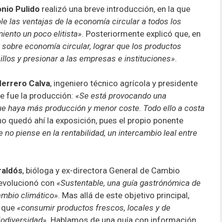
nio Pulido
realizó una breve introducción, en la que
le las ventajas de la economía circular a todos los
ento un poco elitista»
. Posteriormente explicó que, en
sobre economía circular, lograr que los productos
llos y presionar a las empresas e instituciones»
.
Herrero Calva
, ingeniero técnico agrícola y presidente
ce fue la producción:
«Se está provocando una
ue haya más producción y menor coste. Todo ello a costa
 no quedó ahí la exposición, pues el propio ponente
 no piense en la rentabilidad, un intercambio leal entre
raldós
, bióloga y ex-directora General de Cambio
 revolucionó con
«Sustentable, una guía gastrónómica de
ambio climático»
. Mas allá de este objetivo principal,
 que
«consumir productos frescos, locales y de
iodiversidad».
Hablamos de una guía con información