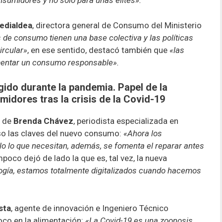
nsumidores y no solo para unas élites».
edialdea
, directora general de Consumo del Ministerio
 de consumo tienen una base colectiva y las políticas
ircular»
, en ese sentido, destacó también que
«las
mentar un consumo responsable».
ido durante la pandemia. Papel de la
idores tras la crisis de la Covid-19
n de
Brenda Chávez
, periodista especializada en
uso las claves del nuevo consumo:
«Ahora los
o lo que necesitan, además, se fomenta el reparar antes
oco dejó de lado la que es, tal vez, la nueva
logía, estamos totalmente digitalizados cuando hacemos
sta
, agente de innovación e Ingeniero Técnico
oco en la alimentación:
«La Covid-19 es una zoonosis,