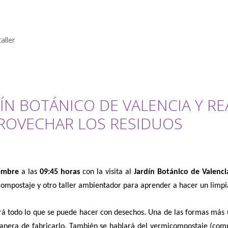
taller
RDÍN BOTÁNICO DE VALENCIA Y R
PROVECHAR LOS RESIDUOS
iembre
a las
09:45 horas
con la visita al
Jardín Botánico de Valenci
l compostaje y otro taller ambientador para aprender a hacer un limp
rá
todo lo que se puede hacer con desechos.
Una de las formas más ú
anera de fabricarlo.
También se hablará del vermicompostaje (compo