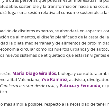
, y a otras personas que puedan estar interesadas, la pos
ludable, sostenible y la transformación hacia una cocin
drá lugar una sesión relativa al consumo sostenible a l
ipación de distintos expertos, se ahondará en aspectos c
ción de alimentos, el diseño planificado de la cesta de l
edad la dieta mediterránea y de alimentos de proximidad
 economía circular como los huertos urbanos y de autocul
los nuevos sistemas de etiquetado que estarán vigentes 
 serán:
María Diago Giraldós
, bióloga y consultora ambi
eneralitat Valenciana,
Yve Ramírez
; activista, divulgado
 Comienza a restar desde casa
, y
Patricia
y
Fernando
, ex
tico.
, lo más amplia posible, respecto a la necesidad de tener