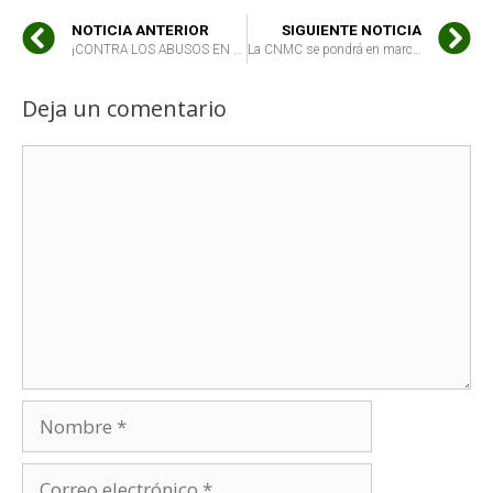
NOTICIA ANTERIOR
SIGUIENTE NOTICIA
¡CONTRA LOS ABUSOS EN CONSUMO, SÚMATE A LA MAREA DE LOS CONSUMIDORES DE ESTE 22 DE JUNIO!
La CNMC se pondrá en marcha en octubre sin que la opinión de los consumidores haya sido escuchada
Deja un comentario