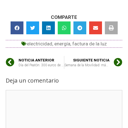
COMPARTE
electricidad
,
energía
,
factura de la luz
NOTICIA ANTERIOR
SIGUIENTE NOTICIA
Día del Peatón: 300 euros de ahorro anual en gasolina si dejamos el coche aparcado
Semana de la Movilidad: más coches de segunda mano ante la falta de alternativas sostenibles
Deja un comentario