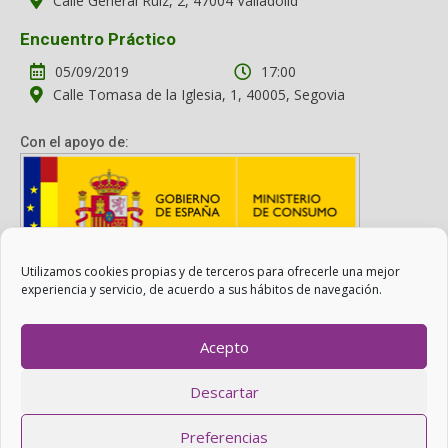
Calle General Ruiz, 2, 47004 Valladolid
Encuentro Práctico
05/09/2019
17:00
Calle Tomasa de la Iglesia, 1, 40005, Segovia
Con el apoyo de:
Utilizamos cookies propias y de terceros para ofrecerle una mejor
Con el apoyo del Ministerio de Consumo. Su contenido es
experiencia y servicio, de acuerdo a sus hábitos de navegación.
responsabilidad exclusiva de la asociación.
Acepto
Otro Consumo es Posible ©
ADICAE
- 2022
Descartar
Realizado con
WordPress
con ayuda de
Agítalo 3.0
.
Preferencias