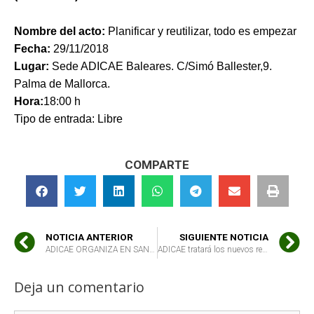
Nombre del acto:
Planificar y reutilizar, todo es empezar
Fecha:
29
/11/2018
Lugar:
Sede ADICAE Baleares. C/Simó Ballester,9.
Palma de Mallorca.
Hora:
18:00 h
Tipo de entrada: Libre
COMPARTE
NOTICIA ANTERIOR
SIGUIENTE NOTICIA
ADICAE ORGANIZA EN SANTANDER UNA VISITA A UN HUERTO URBANO Y DESPUÉS SE PROCEDERÁ A UNA DEGUSTACIÓN DE PRODUCTOS DE LA TIERRA
ADICAE tratará los nuevos retos de la alimentación en su jornada nacional
Deja un comentario