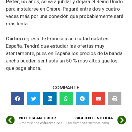
Peter
, 65 años, se va a jubilar y dejará el Reino Unido
para instalarse en Chipre. Pagará entre dos y cuatro
veces más por una conexión que probablemente será
más lenta.
Carlos
regresa de Francia a su ciudad natal en
España. Tendrá que estudiar las ofertas muy
atentamente, pues en España los precios de la banda
ancha pueden ser hasta un 50 % más altos que los
que paga ahora.
COMPARTE
NOTICIA ANTERIOR
SIGUIENTE NOTICIA
»Por muchos esfuerzos de eficiencia energética que realicemos los consumidores, cada vez pagamos más en el recibo de la luz. Estamos atrapados»
Las eléctricas siempre ganan: 2014 empieza con la luz para los consumidores un 40% más caro que el precio que pagan las compañías por ella