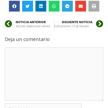
NOTICIA ANTERIOR
SIGUIENTE NOTICIA
ADICAE celebra este viernes 3 de Noviembre en Málaga la Jornada: “Los consumidores, protagonistas en la alimentación”
Este próximo 10 de Noviembre, ADICAE celebra en Gijón el taller «Análisis del sistema agroalimentario actual y propuestas para un cambio de modelo»
Deja un comentario