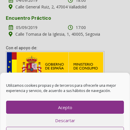
04/09/2019
18:00
Calle General Ruiz, 2, 47004 Valladolid
Encuentro Práctico
05/09/2019
17:00
Calle Tomasa de la Iglesia, 1, 40005, Segovia
Con el apoyo de:
Utilizamos cookies propias y de terceros para ofrecerle una mejor
Con el apoyo del Ministerio de Consumo. Su contenido es
experiencia y servicio, de acuerdo a sus hábitos de navegación.
responsabilidad exclusiva de la asociación.
Acepto
Otro Consumo es Posible ©
ADICAE
- 2022
Descartar
Realizado con
WordPress
con ayuda de
Agítalo 3.0
.