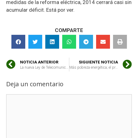
medidas de la reforma eléctrica, 2014 cerrará casi sin
acumular déficit. Está por ver.
COMPARTE
NOTICIA ANTERIOR
SIGUIENTE NOTICIA
La nueva Ley de Telecomunicaciones no soluciona los problemas de los consumidores frente a los abusos de las grandes compañías
Más pobreza energética; el precio del butano lleva ocho meses en máximos históricos, y se disparará este año
Deja un comentario