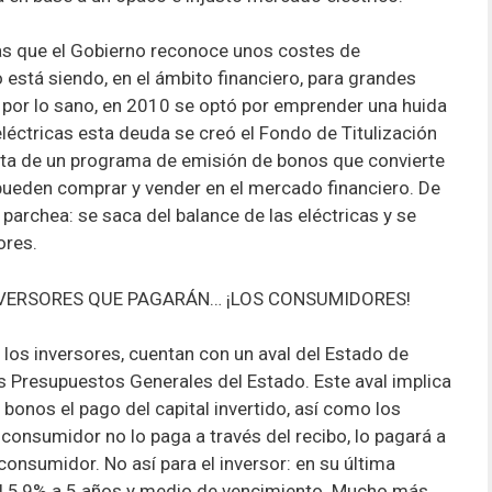
a las que el Gobierno reconoce unos costes de
 está siendo, en el ámbito financiero, para grandes
a por lo sano, en 2010 se optó por emprender una huida
eléctricas esta deuda se creó el Fondo de Titulización
trata de un programa de emisión de bonos que convierte
 pueden comprar y vender en el mercado financiero. De
e parchea: se saca del balance de las eléctricas y se
ores.
VERSORES QUE PAGARÁN… ¡LOS CONSUMIDORES!
 los inversores, cuentan con un aval del Estado de
s Presupuestos Generales del Estado. Este aval implica
bonos el pago del capital invertido, así como los
l consumidor no lo paga a través del recibo, lo pagará a
consumidor. No así para el inversor: en su última
el 5,9% a 5 años y medio de vencimiento. Mucho más