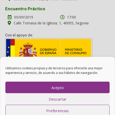
Encuentro Práctico
05/09/2019
17:00
Calle Tomasa de la Iglesia, 1, 40005, Segovia
Con el apoyo de:
Utilizamos cookies propias y de terceros para ofrecerle una mejor
Con el apoyo del Ministerio de Consumo. Su contenido es
experiencia y servicio, de acuerdo a sus hábitos de navegación.
responsabilidad exclusiva de la asociación.
Acepto
Otro Consumo es Posible ©
ADICAE
- 2022
Descartar
Realizado con
WordPress
con ayuda de
Agítalo 3.0
.
Preferencias