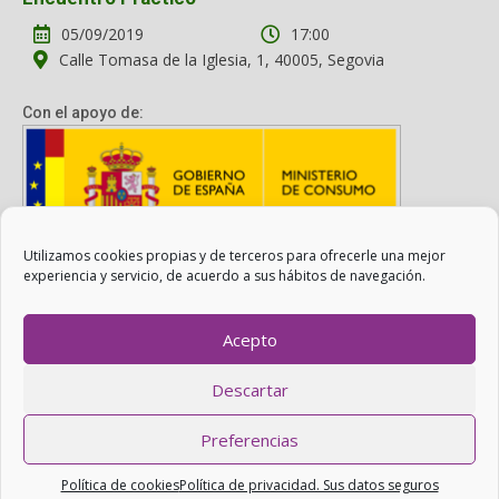
05/09/2019
17:00
Calle Tomasa de la Iglesia, 1, 40005, Segovia
Con el apoyo de:
Utilizamos cookies propias y de terceros para ofrecerle una mejor
Con el apoyo del Ministerio de Consumo. Su contenido es
experiencia y servicio, de acuerdo a sus hábitos de navegación.
responsabilidad exclusiva de la asociación.
Acepto
Otro Consumo es Posible ©
ADICAE
- 2022
Descartar
Realizado con
WordPress
con ayuda de
Agítalo 3.0
.
Preferencias
PRIVACIDAD: SUS DATOS SEGUROS
|
COOKIES
.
Política de cookies
Política de privacidad. Sus datos seguros