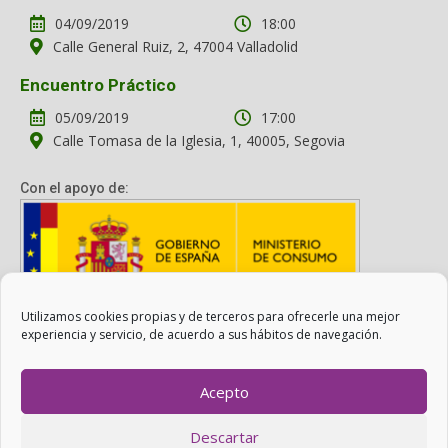
04/09/2019
18:00
Calle General Ruiz, 2, 47004 Valladolid
Encuentro Práctico
05/09/2019
17:00
Calle Tomasa de la Iglesia, 1, 40005, Segovia
Con el apoyo de:
Utilizamos cookies propias y de terceros para ofrecerle una mejor
Con el apoyo del Ministerio de Consumo. Su contenido es
experiencia y servicio, de acuerdo a sus hábitos de navegación.
responsabilidad exclusiva de la asociación.
Acepto
Otro Consumo es Posible ©
ADICAE
- 2022
Descartar