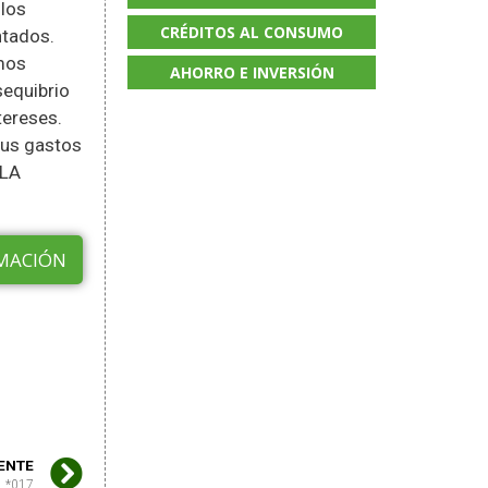
 los
CRÉDITOS AL CONSUMO
ntados.
emos
AHORRO E INVERSIÓN
sequibrio
tereses.
sus gastos
 LA
MACIÓN
IENTE
*017