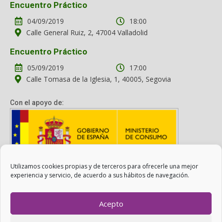
Encuentro Práctico
04/09/2019
18:00
Calle General Ruiz, 2, 47004 Valladolid
Encuentro Práctico
05/09/2019
17:00
Calle Tomasa de la Iglesia, 1, 40005, Segovia
Con el apoyo de:
Utilizamos cookies propias y de terceros para ofrecerle una mejor
Con el apoyo del Ministerio de Consumo. Su contenido es
experiencia y servicio, de acuerdo a sus hábitos de navegación.
responsabilidad exclusiva de la asociación.
Acepto
Otro Consumo es Posible ©
ADICAE
- 2022