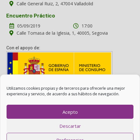
Calle General Ruiz, 2, 47004 Valladolid
Encuentro Práctico
05/09/2019
17:00
Calle Tomasa de la Iglesia, 1, 40005, Segovia
Con el apoyo de:
Utilizamos cookies propias y de terceros para ofrecerle una mejor
Con el apoyo del Ministerio de Consumo. Su contenido es
experiencia y servicio, de acuerdo a sus hábitos de navegación.
responsabilidad exclusiva de la asociación.
Acepto
Otro Consumo es Posible ©
ADICAE
- 2022
Descartar
Realizado con
WordPress
con ayuda de
Agítalo 3.0
.
Preferencias