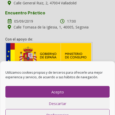
Calle General Ruiz, 2, 47004 Valladolid
Encuentro Práctico
05/09/2019
17:00
Calle Tomasa de la Iglesia, 1, 40005, Segovia
Con el apoyo de:
Utilizamos cookies propias y de terceros para ofrecerle una mejor
Con el apoyo del Ministerio de Consumo. Su contenido es
experiencia y servicio, de acuerdo a sus hábitos de navegación.
responsabilidad exclusiva de la asociación.
Acepto
Otro Consumo es Posible ©
ADICAE
- 2022
Descartar
Realizado con
WordPress
con ayuda de
Agítalo 3.0
.
Preferencias