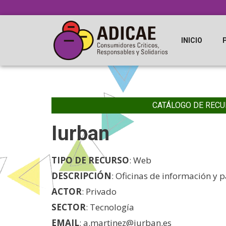
INICIO
CATÁLOGO DE RECU
Iurban
TIPO DE RECURSO
: Web
DESCRIPCIÓN
: Oficinas de información y 
ACTOR
: Privado
SECTOR
: Tecnología
EMAIL
: a.martinez@iurban.es