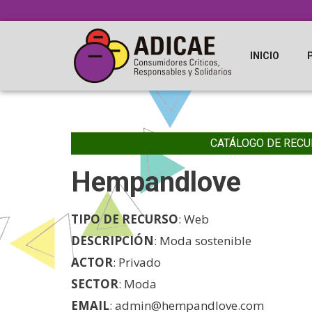
INICIO
CATÁLOGO DE RECU
Hempandlove
TIPO DE RECURSO
: Web
DESCRIPCIÓN
: Moda sostenible
ACTOR
: Privado
SECTOR
: Moda
EMAIL
: admin@hempandlove.com