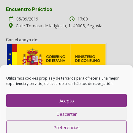
Encuentro Práctico
05/09/2019
17:00
Calle Tomasa de la Iglesia, 1, 40005, Segovia
Con el apoyo de:
Utilizamos cookies propias y de terceros para ofrecerle una mejor
Con el apoyo del Ministerio de Consumo. Su contenido es
experiencia y servicio, de acuerdo a sus hábitos de navegación.
responsabilidad exclusiva de la asociación.
Acepto
Otro Consumo es Posible ©
ADICAE
- 2022
Descartar
Realizado con
WordPress
con ayuda de
Agítalo 3.0
.
Preferencias