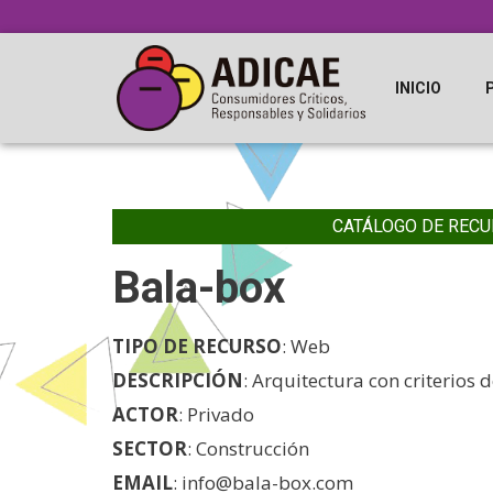
INICIO
CATÁLOGO DE RECU
Bala-box
TIPO DE RECURSO
: Web
DESCRIPCIÓN
: Arquitectura con criterios 
ACTOR
: Privado
SECTOR
: Construcción
EMAIL
: info@bala-box.com