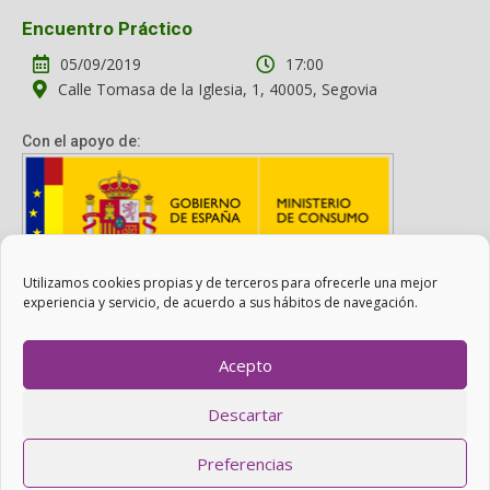
Encuentro Práctico
05/09/2019
17:00
Calle Tomasa de la Iglesia, 1, 40005, Segovia
Con el apoyo de:
Utilizamos cookies propias y de terceros para ofrecerle una mejor
Con el apoyo del Ministerio de Consumo. Su contenido es
experiencia y servicio, de acuerdo a sus hábitos de navegación.
responsabilidad exclusiva de la asociación.
Acepto
Otro Consumo es Posible ©
ADICAE
- 2022
Descartar
Realizado con
WordPress
con ayuda de
Agítalo 3.0
.
Preferencias