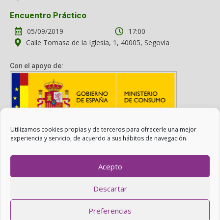
Encuentro Práctico
05/09/2019
17:00
Calle Tomasa de la Iglesia, 1, 40005, Segovia
Con el apoyo de:
Utilizamos cookies propias y de terceros para ofrecerle una mejor
Con el apoyo del Ministerio de Consumo. Su contenido es
experiencia y servicio, de acuerdo a sus hábitos de navegación.
responsabilidad exclusiva de la asociación.
Acepto
Otro Consumo es Posible ©
ADICAE
- 2022
Descartar
Realizado con
WordPress
con ayuda de
Agítalo 3.0
.
Preferencias