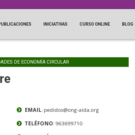
PUBLICACIONES
INICIATIVAS
CURSO ONLINE
BLOG
DADES DE ECONOMÍA CIRCULAR
re
EMAIL
: pedidos@ong-aida.org
TELÉFONO
: 963699710