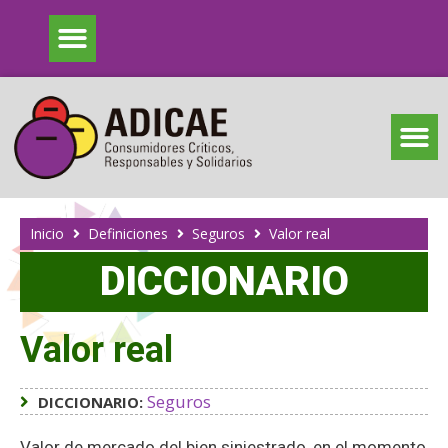
Inicio
Definiciones
Seguros
Valor real
DICCIONARIO
Valor real
Seguros
DICCIONARIO:
Valor de mercado del bien siniestrado, en el momento