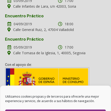
03/09/2019
17:00
Calle Infantes de Lara, s/n 42003, Soria
Encuentro Práctico
04/09/2019
18:00
Calle General Ruiz, 2, 47004 Valladolid
Encuentro Práctico
05/09/2019
17:00
Calle Tomasa de la Iglesia, 1, 40005, Segovia
Con el apoyo de:
Utilizamos cookies propias y de terceros para ofrecerle una mejor
Con el apoyo del Ministerio de Consumo. Su contenido es
experiencia y servicio, de acuerdo a sus hábitos de navegación.
responsabilidad exclusiva de la asociación.