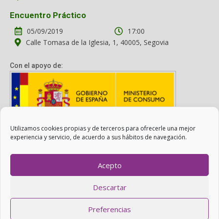
Encuentro Práctico
05/09/2019
17:00
Calle Tomasa de la Iglesia, 1, 40005, Segovia
Con el apoyo de:
Utilizamos cookies propias y de terceros para ofrecerle una mejor
Con el apoyo del Ministerio de Consumo. Su contenido es
experiencia y servicio, de acuerdo a sus hábitos de navegación.
responsabilidad exclusiva de la asociación.
Acepto
Otro Consumo es Posible ©
ADICAE
- 2022
Descartar
Realizado con
WordPress
con ayuda de
Agítalo 3.0
.
Preferencias