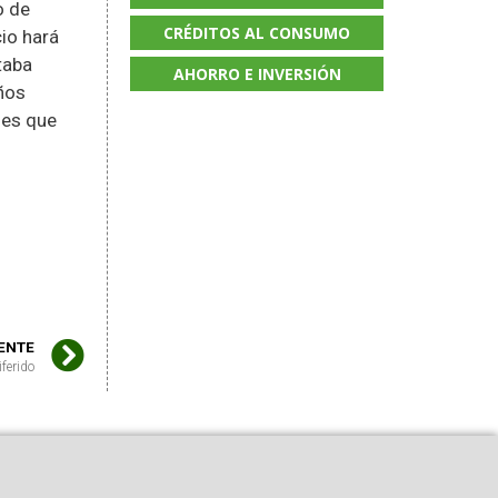
o de
CRÉDITOS AL CONSUMO
cio hará
taba
AHORRO E INVERSIÓN
ños
nes que
IENTE
iferido