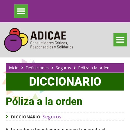
Inicio
Definiciones
Seguros
Póliza a la orden
DICCIONARIO
Póliza a la orden
Seguros
DICCIONARIO:
El tomador o beneficiario pueden transmitir el