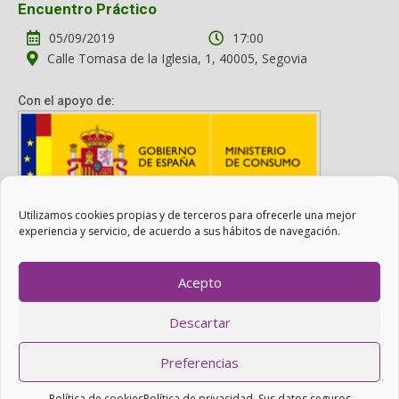
Encuentro Práctico
05/09/2019
17:00
Calle Tomasa de la Iglesia, 1, 40005, Segovia
Con el apoyo de:
Utilizamos cookies propias y de terceros para ofrecerle una mejor
Con el apoyo del Ministerio de Consumo. Su contenido es
experiencia y servicio, de acuerdo a sus hábitos de navegación.
responsabilidad exclusiva de la asociación.
Acepto
Otro Consumo es Posible ©
ADICAE
- 2022
Descartar
Realizado con
WordPress
con ayuda de
Agítalo 3.0
.
Preferencias
PRIVACIDAD: SUS DATOS SEGUROS
|
COOKIES
.
Política de cookies
Política de privacidad. Sus datos seguros