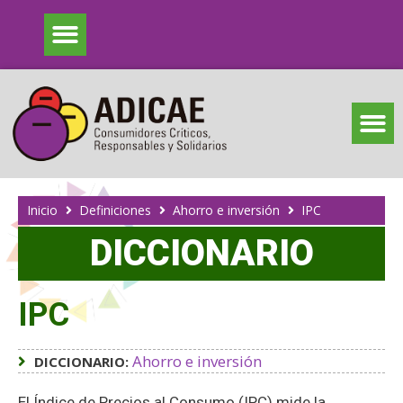
Inicio
Definiciones
Ahorro e inversión
IPC
DICCIONARIO
IPC
Ahorro e inversión
DICCIONARIO:
El Índice de Precios al Consumo (IPC) mide la