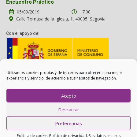
Encuentro Práctico
05/09/2019
17:00
Calle Tomasa de la Iglesia, 1, 40005, Segovia
Con el apoyo de:
Utilizamos cookies propias y de terceros para ofrecerle una mejor
Con el apoyo del Ministerio de Consumo. Su contenido es
experiencia y servicio, de acuerdo a sus hábitos de navegación.
responsabilidad exclusiva de la asociación.
Acepto
Otro Consumo es Posible ©
ADICAE
- 2022
Descartar
Realizado con
WordPress
con ayuda de
Agítalo 3.0
.
Preferencias
PRIVACIDAD: SUS DATOS SEGUROS
|
COOKIES
.
Política de cookies
Política de privacidad. Sus datos seguros