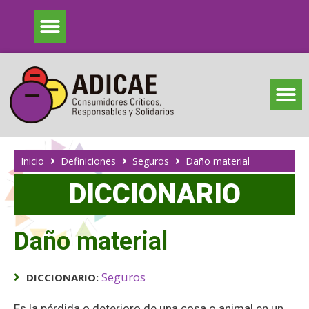
Inicio
Definiciones
Seguros
Daño material
DICCIONARIO
Daño material
Seguros
DICCIONARIO:
Es la pérdida o deterioro de una cosa o animal en un