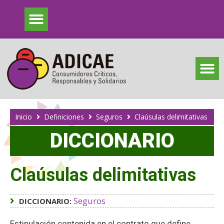
Inicio
Definiciones
Seguros
Claúsulas delimitativas
DICCIONARIO
Claúsulas delimitativas
Seguros
DICCIONARIO:
Estipulación contenida en el contrato que define,