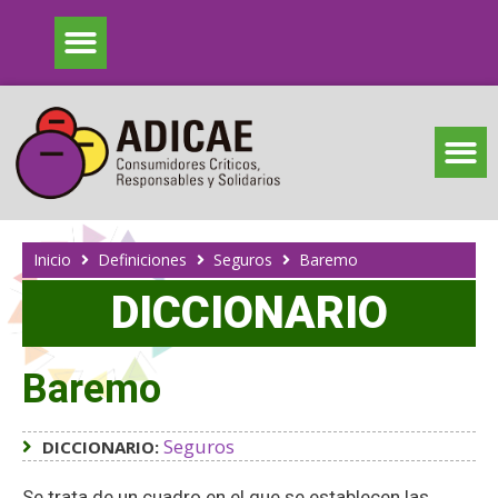
Inicio
Definiciones
Seguros
Baremo
DICCIONARIO
Baremo
Seguros
DICCIONARIO:
Se trata de un cuadro en el que se establecen las