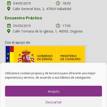
04/09/2019
18:00
Calle General Ruiz, 2, 47004 Valladolid
Encuentro Práctico
05/09/2019
17:00
Calle Tomasa de la Iglesia, 1, 40005, Segovia
Con el apoyo de:
Utilizamos cookies propias y de terceros para ofrecerle una mejor
Con el apoyo del Ministerio de Consumo. Su contenido es
experiencia y servicio, de acuerdo a sus hábitos de navegación.
responsabilidad exclusiva de la asociación.
Acepto
Otro Consumo es Posible ©
ADICAE
- 2022
Descartar